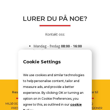
LURER DU PÅ NOE?
Kontakt oss:
Mandag - fredag
08:00
-
16:00
kontakt@automat1.no
21 49 64 20
Cookie Settings
We use cookies and similar technologies
to help personalise content, tailor and
measure ads, and provide a better
Ressurser
Tjenester
Naviger til
experience. By clicking OK or turning an
option on in Cookie Preferences, you
MILJØ OG SIKKERHET
DRIVSTOFF
FAQ
agree to this, as outlined in our
cookie
PRESSEINFO
LADING
VÅRE STASJONER