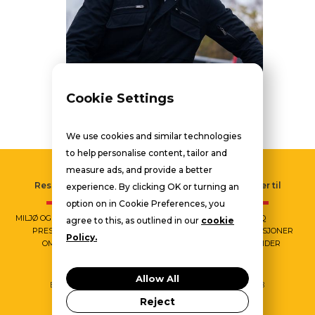
Cookie Settings
Original kvalitet
We use cookies and similar technologies
to help personalise content, tailor and
measure ads, and provide a better
Ressurser
Tjenester
Naviger til
experience. By clicking OK or turning an
option on in Cookie Preferences, you
MILJØ OG SIKKERHET
DRIVSTOFF
FAQ
agree to this, as outlined in our
cookie
PRESSEINFO
LADING
VÅRE STASJONER
Policy.
OM OSS
KUNDEKORT
MINE SIDER
Allow All
Blue Energy AS - Postboks 203 - 1300 Sandvika - Org.nr: 962 208
878 -
Personvernerklæring
Reject